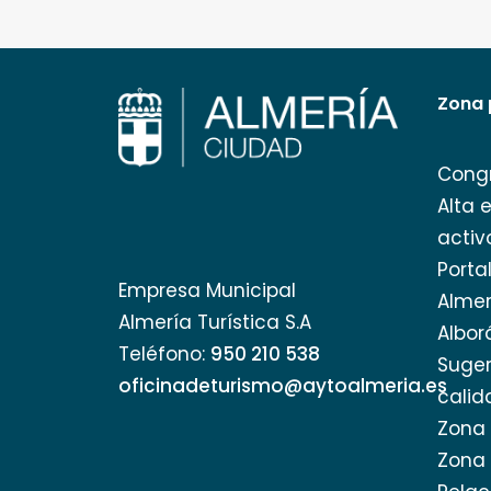
Zona 
Cong
Alta 
activ
Porta
Empresa Municipal
Almer
Almería Turística S.A
Albor
Teléfono:
950 210 538
Suger
oficinadeturismo@aytoalmeria.es
calid
Zona 
Zona 