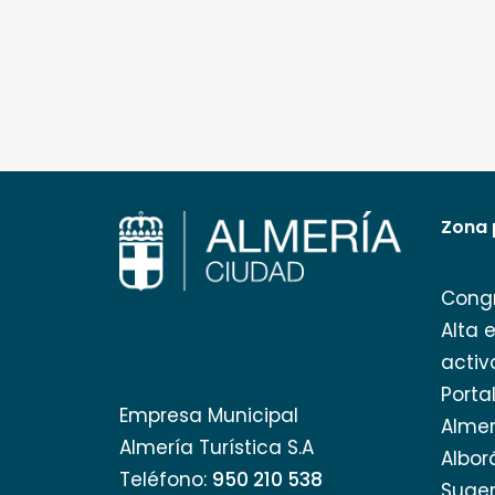
Zona 
Cong
Alta 
activ
Porta
Empresa Municipal
Almer
Almería Turística S.A
Albor
Teléfono:
950 210 538
Suger