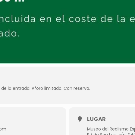
 de la entrada. Aforo limitado. Con reserva.
LUGAR
 pm
Museo del Realismo 
P.º de San Luis, s/n, 0