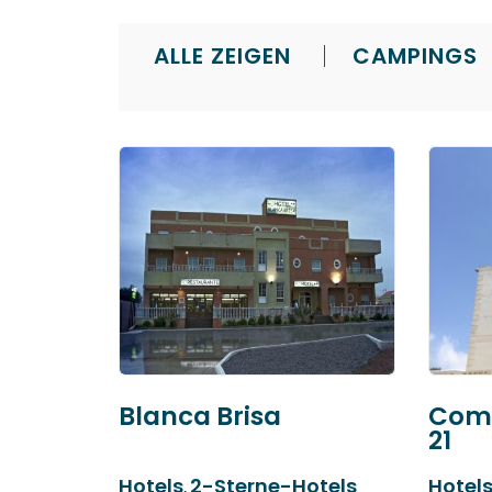
abrir
un
ALLE ZEIGEN
CAMPINGS
menú
de
accesibilidad.
Blanca Brisa
Comp
21
Hotels
2-Sterne-Hotels
Hotel
,