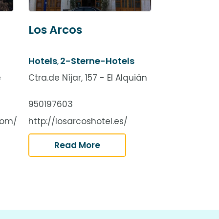
Los Arcos
Hotels
2-Sterne-Hotels
,
e
Ctra.de Níjar, 157 - El Alquián
950197603
com/
http://losarcoshotel.es/
Read More