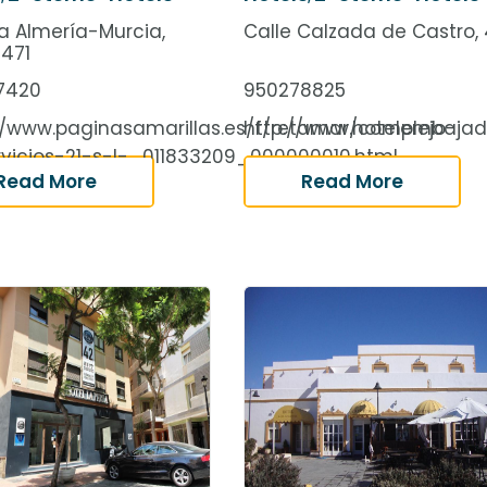
a Almería-Murcia,
Calle Calzada de Castro,
 471
7420
950278825
//www.paginasamarillas.es/f/retamar/complejo-
http://www.hotelembajad
vicios-21-s-l-_011833209_000000010.html
Read More
Read More