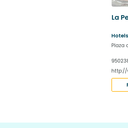
La P
Hotel
Plaza 
95023
http:/