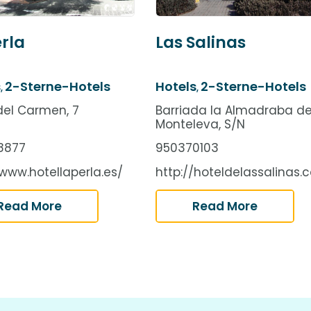
erla
Las Salinas
s
2-Sterne-Hotels
Hotels
2-Sterne-Hotels
,
,
del Carmen, 7
Barriada la Almadraba d
Monteleva, S/N
8877
950370103
/www.hotellaperla.es/
http://hoteldelassalinas.
Read More
Read More