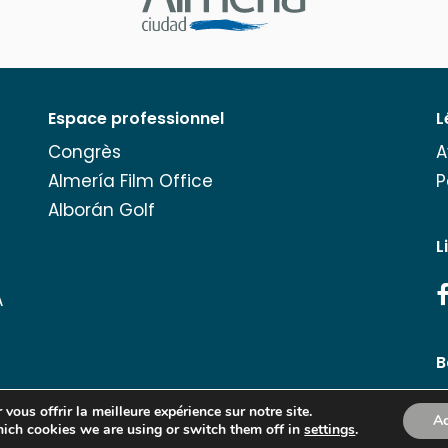
Espace professionnel
L
Congrès
A
Almería Film Office
P
Alborán Golf
L
A
B
vous offrir la meilleure expérience sur notre site.
Ac
ich cookies we are using or switch them off in
Copyright Turismo de Almería 2026.
settings
.