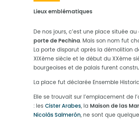
a
las
Lieux emblématiques
personas
con
De nos jours, c’est une place située au 
discapacidad
porte de Pechina
. Mais son nom fut ch
visual
La porte disparut après la démolition d
que
están
XIXème siècle et le début du XXème siè
usando
bourgeoises et de palais furent constr
un
La place fut déclarée Ensemble Historiqu
lector
de
Elle se trouvait sur l’emplacement de l
pantalla;
: les
Cister Arabes
, la
Maison de las Mar
Presione
Nicolás Salmerón
, ne sont que quelques
Control-
F10
para