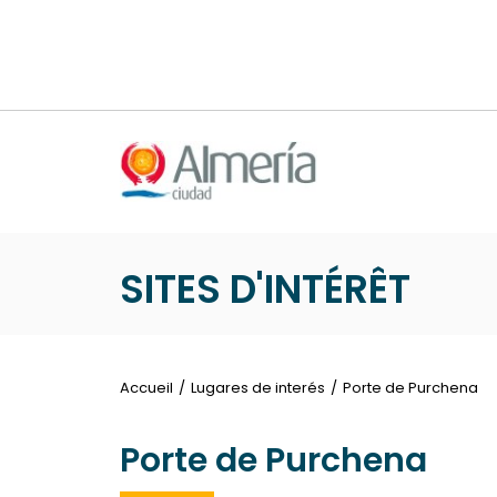
Nota:
este
sitio
web
incluye
un
sistema
de
accesibilidad.
Presione
SITES D'INTÉRÊT
Control-
F11
para
ajustar
Accueil
Lugares de interés
Porte de Purchena
el
sitio
Porte de Purchena
web