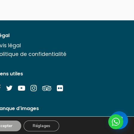
égal
vis légal
olitique de confidentialité
iens utiles
anque d'images
cepter
Réglages