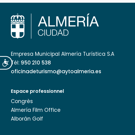
Empresa Municipal Almería Turística S.A
Tél:
950 210 538
Accesibilidad
oficinadeturismo@aytoalmeria.es
Espace professionnel
Congrès
Almería Film Office
Alborán Golf