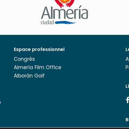
Espace professionnel
L
Congrès
A
Almería Film Office
P
Alborán Golf
L
A
B