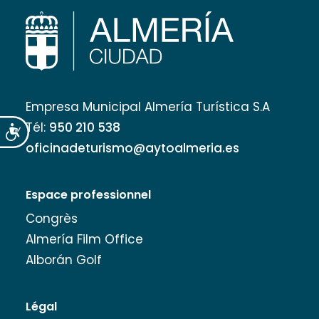
Empresa Municipal Almería Turística S.A
Tél:
950 210 538
Accesibilidad
oficinadeturismo@aytoalmeria.es
Espace professionnel
Congrès
Almería Film Office
Alborán Golf
Légal