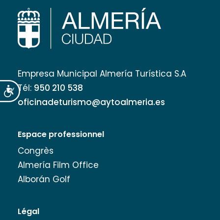
Empresa Municipal Almería Turística S.A
Tél:
950 210 538
Accesibilidad
oficinadeturismo@aytoalmeria.es
Espace professionnel
Congrès
Almería Film Office
Alborán Golf
Légal