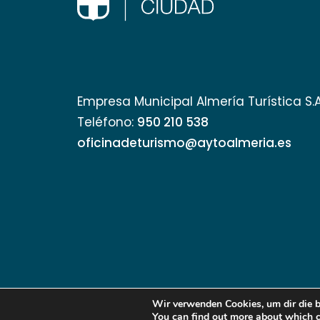
abrir
un
menú
de
accesibilidad.
Empresa Municipal Almería Turística S.
Teléfono:
950 210 538
oficinadeturismo@aytoalmeria.es
Wir verwenden Cookies, um dir die b
You can find out more about which c