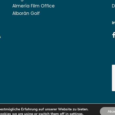
Almería Film Office
D
Alborán Golf
I
A
estmögliche Erfahrung auf unserer Website zu bieten.
Akze
ookies we are using or switch them off in
Copyright Turismo de Almería 2025.
settings
.