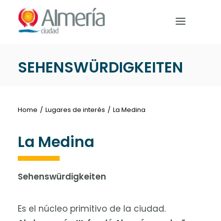
Nota:
este
sitio
web
incluye
SEHENSWÜRDIGKEITEN
un
HOME
sistema
de
BEREITE DEINE REISE VOR
accesibilidad.
Home
Lugares de interés
La Medina
WAS MAN UNTERNEHMEN
La Medina
Sehenswürdigkeiten
Deutsch
Es el núcleo primitivo de la ciudad.