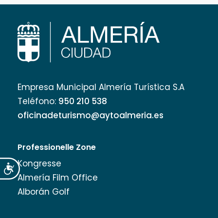
Empresa Municipal Almería Turística S.A
Teléfono:
950 210 538
oficinadeturismo@aytoalmeria.es
Professionelle Zone
Kongresse
Accesibilidad
Almería Film Office
Alborán Golf