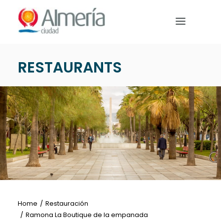
Nota:
este
sitio
web
incluye
RESTAURANTS
un
HOME
sistema
de
BEREITE DEINE REISE VOR
accesibilidad.
WAS MAN UNTERNEHMEN
Deutsch
Home
Restauración
Ramona La Boutique de la empanada