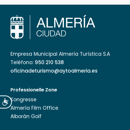
Empresa Municipal Almería Turística S.A
Teléfono:
950 210 538
oficinadeturismo@aytoalmeria.es
Professionelle Zone
Kongresse
Accesibilidad
Almería Film Office
Alborán Golf