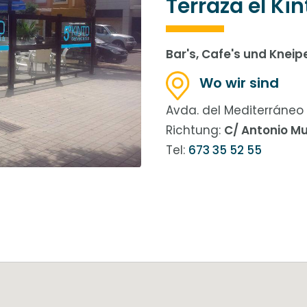
Terraza el Kin
Bar's, Cafe's und Kneip
Wo wir sind
Avda. del Mediterráneo
Richtung:
C/ Antonio M
Tel:
673 35 52 55