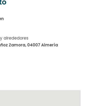
to
en
 y alrededores
uñoz Zamora, 04007 Almería