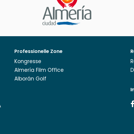
Professionelle Zone
R
Kongresse
R
Almería Film Office
D
Alborán Golf
I
A