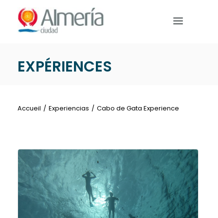
Nota:
este
sitio
web
incluye
EXPÉRIENCES
un
DÉBUT
sistema
de
PREPAREZ VOTRE VOYAGE
accesibilidad.
Accueil
Experiencias
Cabo de Gata Experience
QUE FAIRE
Français