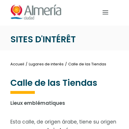
Nota:
este
sitio
web
incluye
SITES D'INTÉRÊT
un
DÉBUT
sistema
de
PREPAREZ VOTRE VOYAGE
accesibilidad.
Accueil
Lugares de interés
Calle de las Tiendas
QUE FAIRE
Calle de las Tiendas
Lieux emblématiques
Français
Esta calle, de origen árabe, tiene su origen