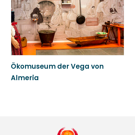
Ökomuseum der Vega von
I
Almeria
k