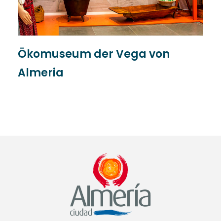
Ökomuseum der Vega von
I
Almeria
k