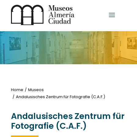
HOME
MUSEEN UND AUSSTELLUNGSZENTREN
ANDERE MUSEEN
Home
Museos
Andalusisches Zentrum für Fotografie (C.A.F.)
Deutsch
Andalusisches Zentrum für
Fotografie (C.A.F.)