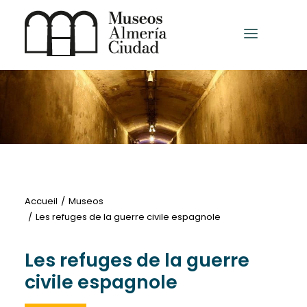
HOME
MUSÉES ET CENTRES D’EXPOSITIONS
AUTRES MUSÉES
Accueil
Museos
Les refuges de la guerre civile espagnole
Français
Les refuges de la guerre
civile espagnole