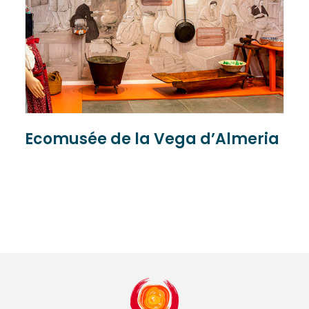
Ecomusée de la Vega d’Almeria
C
P