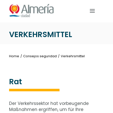
Nota:
este
sitio
web
incluye
VERKEHRSMITTEL
un
HOME
sistema
de
BEREITE DEINE REISE VOR
accesibilidad.
Home
Consejos seguridad
Verkehrsmittel
WAS MAN UNTERNEHMEN
Rat
Deutsch
Der Verkehrssektor hat vorbeugende
Maßnahmen ergriffen, um für Ihre