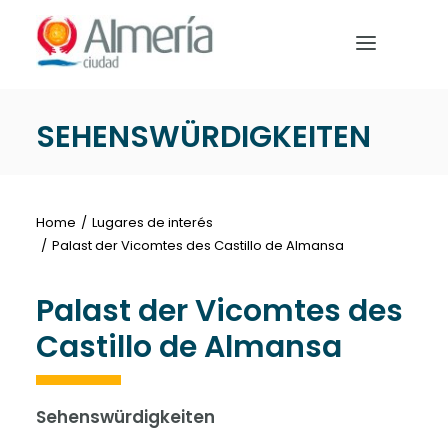
Nota:
este
sitio
web
incluye
SEHENSWÜRDIGKEITEN
un
HOME
sistema
de
BEREITE DEINE REISE VOR
accesibilidad.
Home
Lugares de interés
WAS MAN UNTERNEHMEN
Palast der Vicomtes des Castillo de Almansa
Palast der Vicomtes des
Castillo de Almansa
Deutsch
Sehenswürdigkeiten