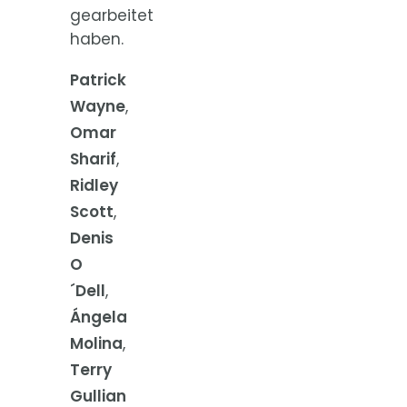
gearbeitet
haben.
Patrick
Wayne
,
Omar
Sharif
,
Ridley
Scott
,
Denis
O
´Dell
,
Ángela
Molina
,
Terry
Gullian