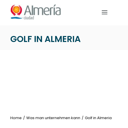
Nota:
este
sitio
web
incluye
GOLF IN ALMERIA
un
HOME
sistema
de
BEREITE DEINE REISE VOR
accesibilidad.
WAS MAN UNTERNEHMEN
Deutsch
Home
Was man unternehmen kann
Golf in Almeria