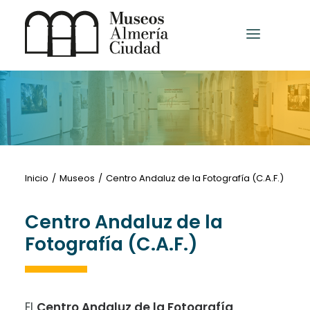
INICIO
MUSEOS ALMERÍA CIUDAD
OTROS MUSEOS
ENTRADAS
Inicio
Museos
Centro Andaluz de la Fotografía (C.A.F.)
NOTICIAS
Centro Andaluz de la
EVENTOS
Fotografía (C.A.F.)
El
Centro Andaluz de la Fotografía
,