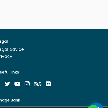
egal
egal advice
rivacy
seful links
mage Bank