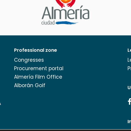
Professional zone
L
Congresses
L
Procurement portal
P
Almería Film Office
Alborán Golf
U
A
I