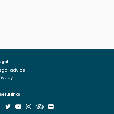
egal
egal advice
rivacy
seful links