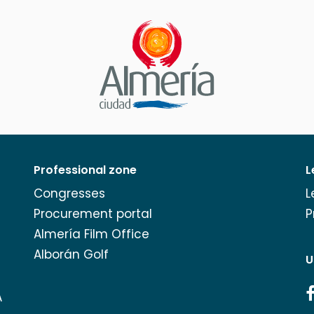
Professional zone
L
Congresses
L
Procurement portal
P
Almería Film Office
Alborán Golf
U
A