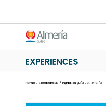
Nota:
este
sitio
web
incluye
un
sistema
de
accesibilidad.
Presione
EXPERIENCES
Control-
F11
para
ajustar
Home
Experiencias
Ingrid, su guía de Almería
el
sitio
web