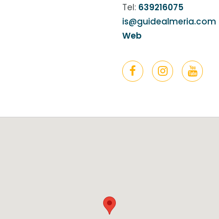
Tel:
639216075
is@guidealmeria.com
Web