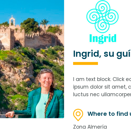
Ingrid, su gu
I am text block. Click 
ipsum dolor sit amet, co
luctus nec ullamcorper
Where to find 
Zona Almería