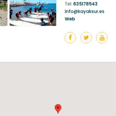
Tel:
635178543
info@kayaksur.es
Web