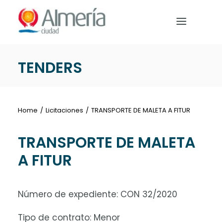
Nota:
este
sitio
web
incluye
TENDERS
un
HOME
sistema
de
PREPARE YOUR TRIP
accesibilidad.
Home
Licitaciones
TRANSPORTE DE MALETA A FITUR
WHAT TO DO
TRANSPORTE DE MALETA
A FITUR
English
Número de expediente: CON 32/2020
Tipo de contrato: Menor