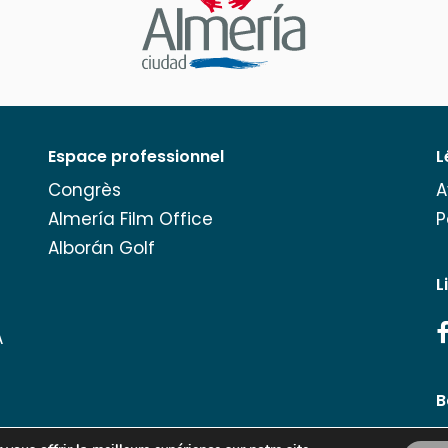
Espace professionnel
L
Congrès
A
Almería Film Office
P
Alborán Golf
L
A
B