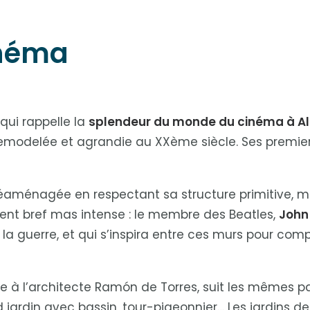
inéma
qui rappelle la
splendeur du monde du cinéma à A
uis remodelée et agrandie au XXème siècle. Ses premi
aménagée en respectant sa structure primitive, ment
ent bref mas intense : le membre des Beatles,
John
a guerre, et qui s’inspira entre ces murs pour com
due à l’architecte Ramón de Torres, suit les mêmes
 jardin avec bassin, tour-pigeonnier… Les jardins d