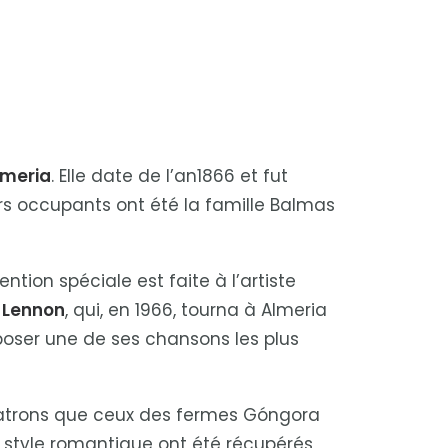
lmeria
. Elle date de l’an1866 et fut
ers occupants ont été la famille Balmas
ion spéciale est faite à l’artiste
 Lennon
, qui, en 1966, tourna à Almeria
poser une de ses chansons les plus
 patrons que ceux des fermes Góngora
e style romantique ont été récupérés,