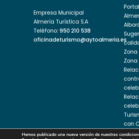
abrir
Porta
un
Empresa Municipal
Almer
menú
Almería Turística S.A
de
Albor
Teléfono:
950 210 538
accesibilidad.
Suger
oficinadeturismo@aytoalmeria.es
calid
Zona 
Zona 
Relac
cont
celeb
Relac
celeb
Turis
con C
Hemos publicado una nueva versión de nuestras condiciones