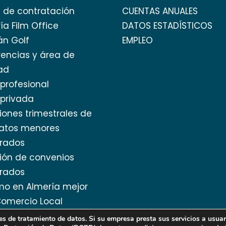
l de contratación
CUENTAS ANUALES
ía Film Office
DATOS ESTADÍSTICOS
án Golf
EMPLEO
encias y área de
ad
profesional
privada
iones trimestrales de
ratos menores
rados
ión de convenios
rados
mo en Almería mejor
omercio Local
 de tratamiento de datos. Si su empresa presta sus servicios a usuar