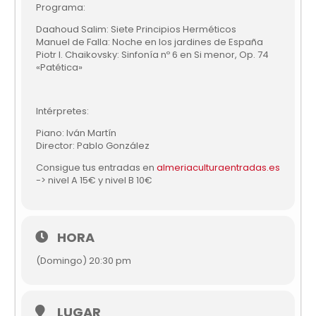
Programa:
Daahoud Salim: Siete Principios Herméticos
Manuel de Falla: Noche en los jardines de España
Piotr I. Chaikovsky: Sinfonía nº 6 en Si menor, Op. 74
«Patética»
Intérpretes:
Piano: Iván Martín
Director: Pablo González
Consigue tus entradas en
almeriaculturaentradas.es
-> nivel A 15€ y nivel B 10€
HORA
(Domingo) 20:30 pm
LUGAR