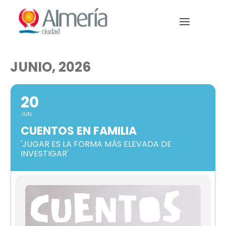
Nota:
este
sitio
web
incluye
JUNIO, 2026
un
PREPARA TU VIAJE
sistema
20
de
QUÉ HACER
accesibilidad.
JUN
EVENTOS
CUENTOS EN FAMILIA
'JUGAR ES LA FORMA MÁS ELEVADA DE
NOTICIAS
INVESTIGAR'