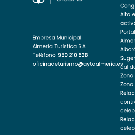
Cong
Alta 
activ
Porta
Empresa Municipal
Almer
Almería Turística S.A
Albor
Teléfono:
950 210 538
Suger
oficinadeturismo@aytoalmeria.es
calid
Zona 
Zona 
Relac
cont
celeb
Relac
celeb