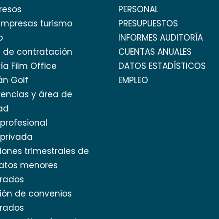
resos
PERSONAL
empresas turismo
PRESUPUESTOS
o
INFORMES AUDITORÍA
l de contratación
CUENTAS ANUALES
ía Film Office
DATOS ESTADÍSTICOS
án Golf
EMPLEO
encias y área de
ad
profesional
privada
iones trimestrales de
ratos menores
rados
ión de convenios
rados