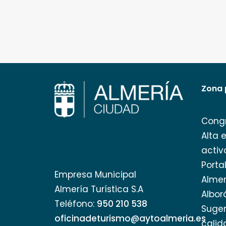
Zona 
Cong
Alta 
activ
Porta
Empresa Municipal
Almer
Almería Turística S.A
Albor
Teléfono:
950 210 538
Suger
oficinadeturismo@aytoalmeria.es
calid