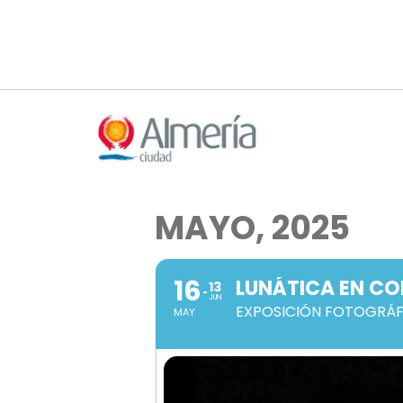
Nota:
este
sitio
web
incluye
un
sistema
de
accesibilidad.
MAYO, 2025
Presione
Control-
F11
16
LUNÁTICA EN CO
13
para
JUN
EXPOSICIÓN FOTOGRÁF
ajustar
MAY
el
sitio
web