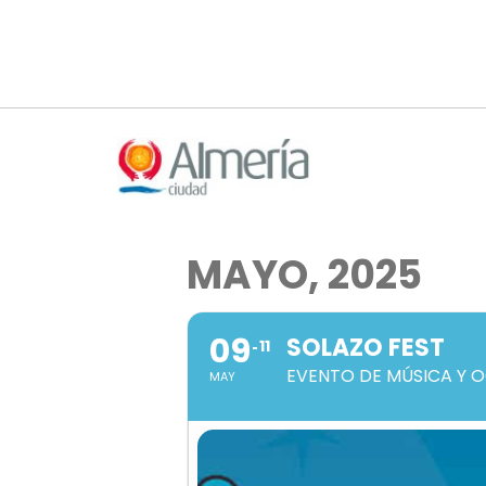
Nota:
este
sitio
web
incluye
un
sistema
de
accesibilidad.
MAYO, 2025
Presione
Control-
F11
09
SOLAZO FEST
11
para
EVENTO DE MÚSICA Y 
ajustar
MAY
el
sitio
web