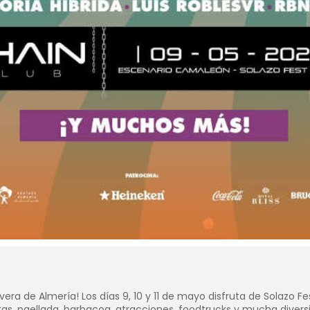
avera de Almería! Los días 9, 10 y 11 de mayo disfruta de Solazo 
as, paellada, barbacoa, atracciones, foodtrucks y mucha diversió