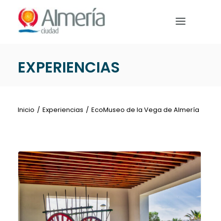
Nota:
este
sitio
web
incluye
EXPERIENCIAS
un
PREPARA TU VIAJE
sistema
de
QUÉ HACER
accesibilidad.
Inicio
Experiencias
EcoMuseo de la Vega de Almería
EVENTOS
NOTICIAS
Español