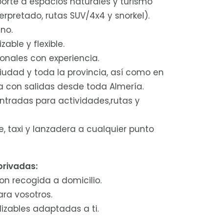
orte a espacios naturales y turismo
erpretado, rutas SUV/4x4 y snorkel).
ano.
able y flexible.
ionales con experiencia.
ciudad y toda la provincia, así como en
 con salidas desde toda Almería.
ntradas para actividades,rutas y
e, taxi y lanzadera a cualquier punto
privadas:
on recogida a domicilio.
ara vosotros.
lizables adaptadas a ti.