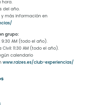
a hora.
s del año.
s y más información en
ncias/
en grupo:
 9:30 AM (todo el año).
Civil: 11:30 AM (todo el año).
según calendario
en
www.raizes.es/club-experiencias/
os
s