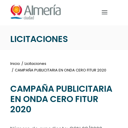
Nota:
este
sitio
web
incluye
LICITACIONES
un
PREPARA TU VIAJE
sistema
de
QUÉ HACER
accesibilidad.
Inicio
Licitaciones
EVENTOS
CAMPAÑA PUBLICITARIA EN ONDA CERO FITUR 2020
NOTICIAS
CAMPAÑA PUBLICITARIA
EN ONDA CERO FITUR
2020
Español