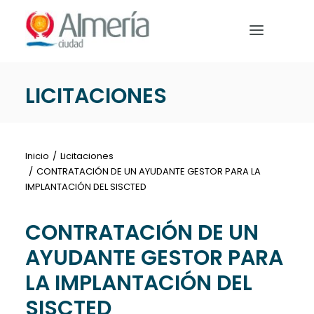
Nota:
este
sitio
web
incluye
LICITACIONES
un
PREPARA TU VIAJE
sistema
de
QUÉ HACER
accesibilidad.
Inicio
Licitaciones
EVENTOS
CONTRATACIÓN DE UN AYUDANTE GESTOR PARA LA
IMPLANTACIÓN DEL SISCTED
NOTICIAS
CONTRATACIÓN DE UN
AYUDANTE GESTOR PARA
LA IMPLANTACIÓN DEL
Español
SISCTED