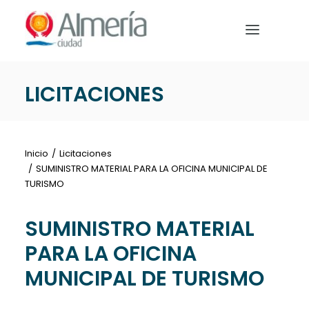
Nota:
este
sitio
web
incluye
LICITACIONES
un
PREPARA TU VIAJE
sistema
de
QUÉ HACER
accesibilidad.
Inicio
Licitaciones
EVENTOS
SUMINISTRO MATERIAL PARA LA OFICINA MUNICIPAL DE
TURISMO
NOTICIAS
SUMINISTRO MATERIAL
PARA LA OFICINA
MUNICIPAL DE TURISMO
Español