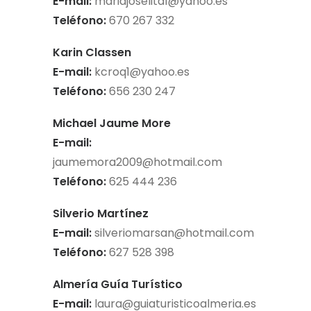
E-mail:
mariajoselita1@yahoo.es
Teléfono:
670 267 332
Karin Classen
E-mail:
kcroq1@yahoo.es
Teléfono:
656 230 247
Michael Jaume More
E-mail:
jaumemora2009@hotmail.com
Teléfono:
625 444 236
Silverio Martínez
E-mail:
silveriomarsan@hotmail.com
Teléfono:
627 528 398
Almería Guía Turístico
E-mail:
laura@guiaturisticoalmeria.es