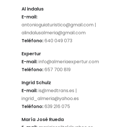
Al indalus
E-mail:
antonioguiaturistico@gmail.com
|
alindalusalmeria@gmail.com
Teléfono:
640 049 073
Expertur
E-mail:
info@almeriaexpertur.com
Teléfono:
657 700 819
Ingrid Schulz
E-mail:
is@medtrans.es
|
ingrid_almeria@yahoo.es
Teléfono:
639 216 075
María José Rueda