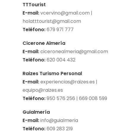
TTTourist
E-mail:
vcervino@gmail.com
|
holatttourist@gmail.com
Teléfono:
679 971 777
Cicerone Almería
E-mail:
ciceronealmeria@gmail.com
Teléfono:
620 004 432
Raizes Turismo Personal
E-mail:
experiencias@raizes.es
|
equipo@raizes.es
Teléfono:
950 576 256 | 669 008 599
Guialmería
E-mail:
info@guialmeria
Teléfono:
609 283 219