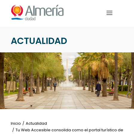
Nota:
este
sitio
web
incluye
ACTUALIDAD
un
PREPARA TU VIAJE
sistema
de
QUÉ HACER
accesibilidad.
EVENTOS
NOTICIAS
Español
Inicio
Actualidad
Tu Web Accesible consolida como el portal turístico de