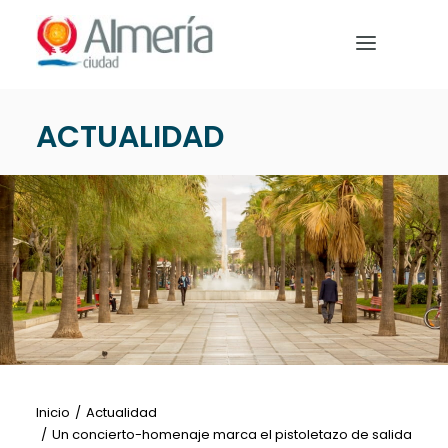
Nota:
este
sitio
web
incluye
ACTUALIDAD
un
PREPARA TU VIAJE
sistema
de
QUÉ HACER
accesibilidad.
EVENTOS
NOTICIAS
Español
Inicio
Actualidad
Un concierto-homenaje marca el pistoletazo de salida