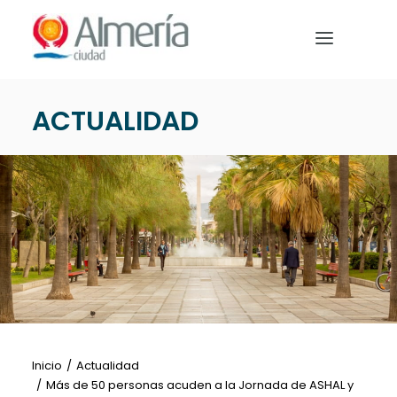
Nota:
este
sitio
web
incluye
ACTUALIDAD
un
PREPARA TU VIAJE
sistema
de
QUÉ HACER
accesibilidad.
EVENTOS
NOTICIAS
Español
Inicio
Actualidad
Más de 50 personas acuden a la Jornada de ASHAL y