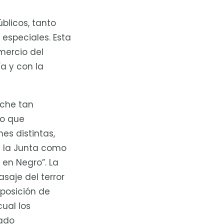
úblicos, tanto
especiales. Esta
mercio del
a y con la
oche tan
do que
es distintas,
a la Junta como
en Negro”. La
saje del terror
xposición de
cual los
mado