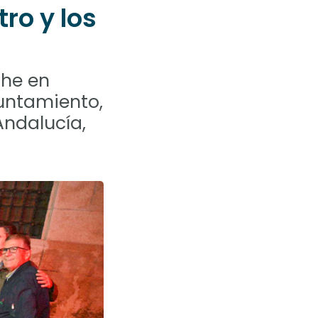
ro y los
che en
untamiento,
Andalucía,