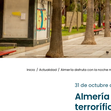
a
las
personas
con
discapacidad
visual
que
están
usando
un
lector
Inicio
Actualidad
Almería disfruta con la noche 
de
pantalla;
31 de octubre
Presione
Control-
Almería
F10
terroríf
para