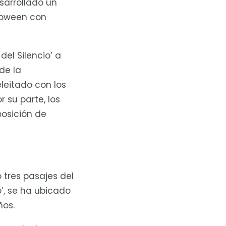
sarrollado un
lloween con
del Silencio’ a
de la
leitado con los
 su parte, los
posición de
tres pasajes del
o’, se ha ubicado
ños.