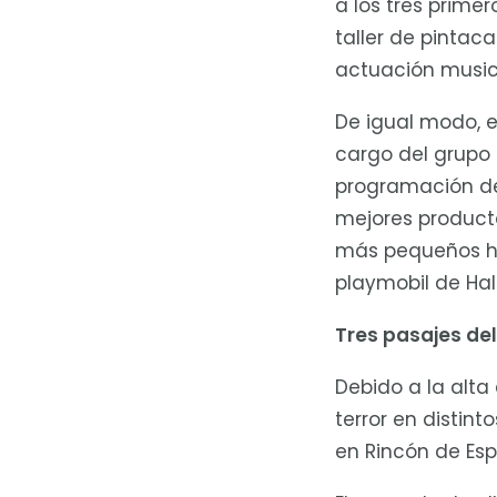
a los tres prime
taller de pintac
actuación musical
De igual modo, en
cargo del grupo 
programación de 
mejores producto
más pequeños ha
playmobil de Ha
Tres pasajes del
Debido a la alt
terror en distint
en Rincón de Esp