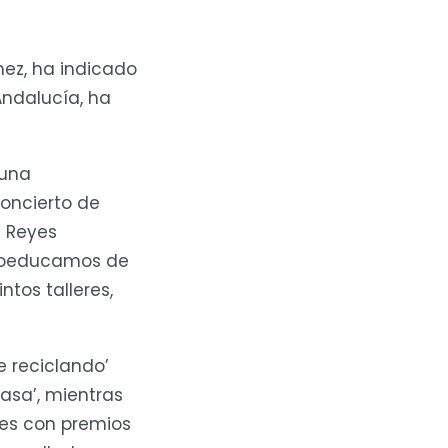
hez, ha indicado
Andalucía, ha
 una
oncierto de
n Reyes
euroeducamos de
ntos talleres,
e reciclando’
casa’, mientras
ces con premios