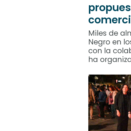
abrir
propuest
un
menú
comerc
de
accesibilidad.
Miles de al
Negro en l
con la cola
ha organiza