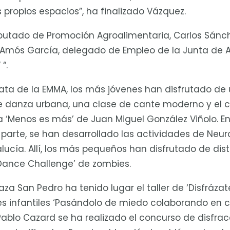
propios espacios”, ha finalizado Vázquez.
diputado de Promoción Agroalimentaria, Carlos Sánc
, Amós García, delegado de Empleo de la Junta de 
“.
inata de la EMMA, los más jóvenes han disfrutado de
 danza urbana, una clase de cante moderno y el c
ca ‘Menos es más’ de Juan Miguel González Viñolo. E
u parte, se han desarrollado las actividades de N
ucía. Allí, los más pequeños han disfrutado de disti
ance Challenge’ de zombies.
za San Pedro ha tenido lugar el taller de ‘Disfrázat
eres infantiles ‘Pasándolo de miedo colaborando en 
Pablo Cazard se ha realizado el concurso de disfra