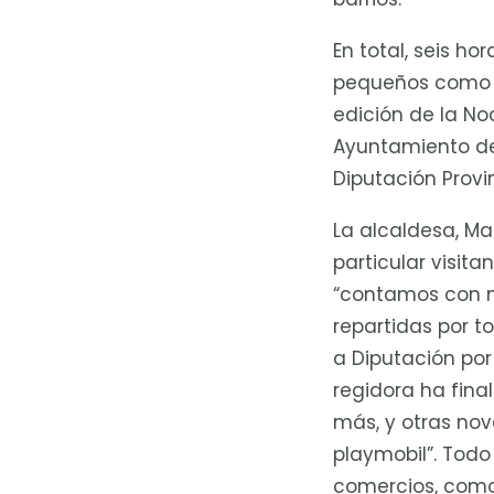
En total, seis h
pequeños como m
edición de la No
Ayuntamiento de
Diputación Provi
La alcaldesa, Ma
particular visita
“contamos con má
repartidas por t
a Diputación por
regidora ha fina
más, y otras nov
playmobil”. Todo 
comercios, como