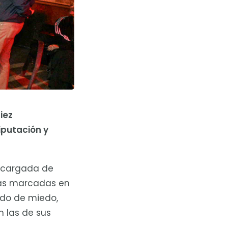
iez
iputación y
a cargada de
tas marcadas en
ado de miedo,
n las de sus