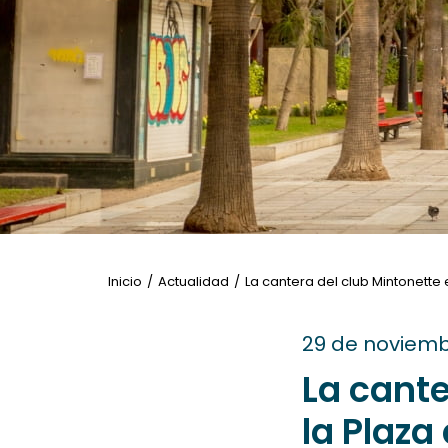
a
las
personas
con
discapacidad
visual
que
están
usando
un
lector
Inicio
Actualidad
La cantera del club Mintonett
de
pantalla;
29 de noviemb
Presione
Control-
La cante
F10
la Plaza
para