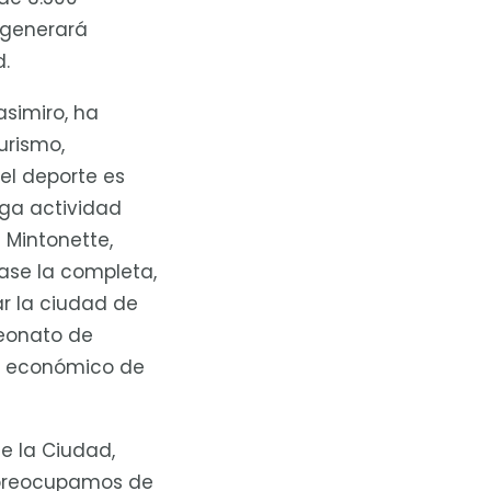
 generará
d.
asimiro, ha
urismo,
el deporte es
aga actividad
 Mintonette,
ase la completa,
r la ciudad de
peonato de
o económico de
e la Ciudad,
s preocupamos de