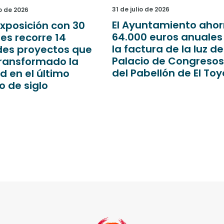
lio de 2026
29 de julio de 2026
yuntamiento ahorra
El Ayuntamiento imp
00 euros anuales en
la promoción del
ctura de la luz del
patrimonio religioso 
cio de Congresos y
un convenio de
abellón de El Toyo
colaboración entre g
y Obispado