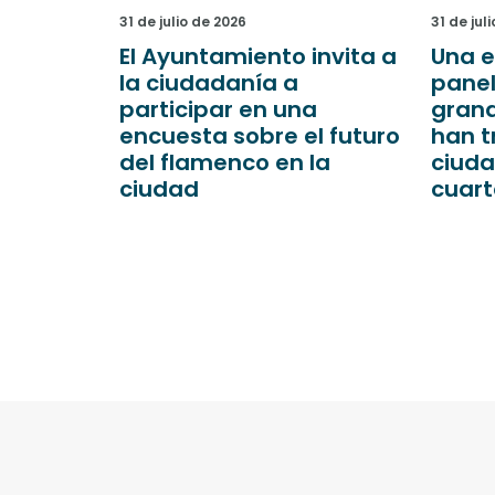
31 de ju
31 de julio de 2026
El A
invita a
Una exposición con 30
64.0
paneles recorre 14
la fa
a
grandes proyectos que
Pala
l futuro
han transformado la
del P
 la
ciudad en el último
cuarto de siglo