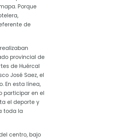
 mapa. Porque
telera,
referente de
 realizaban
do provincial de
rtes de Huércal
sco José Saez, el
. En esta línea,
participar en el
a el deporte y
a toda la
el centro, bajo