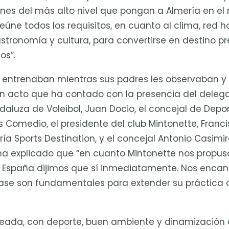
ones del más alto nivel que pongan a Almería en el
eúne todos los requisitos, en cuanto al clima, red ho
astronomía y cultura, para convertirse en destino p
os”.
s entrenaban mientras sus padres les observaban y
un acto que ha contado con la presencia del delega
daluza de Voleibol, Juan Docio, el concejal de Depo
s Comedio, el presidente del club Mintonette, Franci
a Sports Destination, y el concejal Antonio Casimiro
 explicado que “en cuanto Mintonette nos propuso 
spaña dijimos que sí inmediatamente. Nos encant
base son fundamentales para extender su práctica 
ada, con deporte, buen ambiente y dinamización d