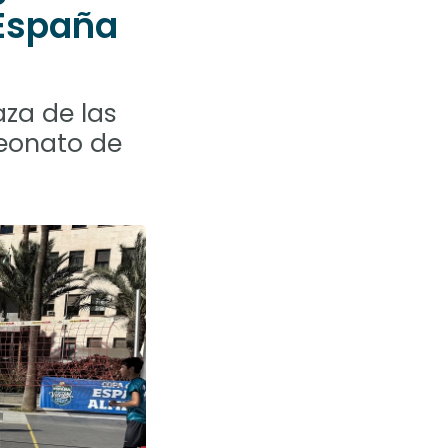
España
aza de las
peonato de