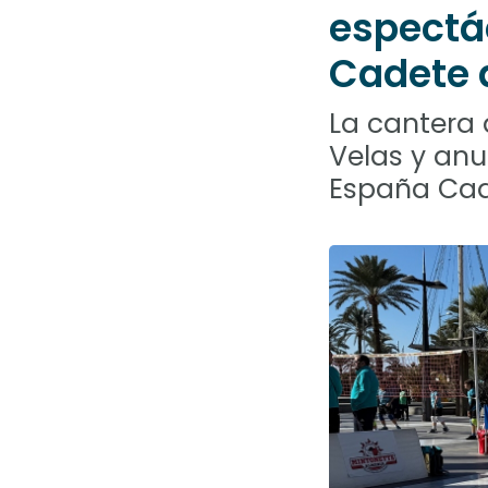
abrir
espectá
un
menú
Cadete 
de
accesibilidad.
La cantera 
Velas y an
España Cad