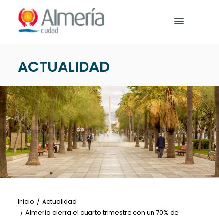
Nota:
este
sitio
web
incluye
ACTUALIDAD
un
PREPARA TU VIAJE
sistema
de
QUÉ HACER
accesibilidad.
EVENTOS
NOTICIAS
Español
Inicio
Actualidad
Almería cierra el cuarto trimestre con un 70% de