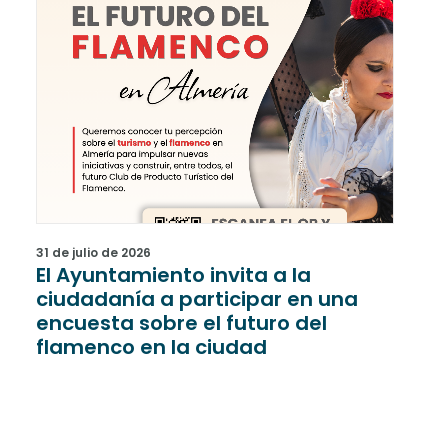
31 de julio de 2026
31 de
El Ayuntamiento invita a la
Una
ciudadanía a participar en una
rec
encuesta sobre el futuro del
han
flamenco en la ciudad
últ